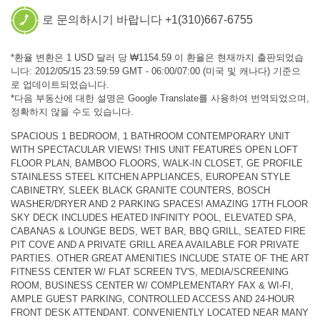
로 문의하시기 바랍니다 +1(310)667-6755
*환율 변환은 1 USD 달러 당 ₩1154.59 이 환율은 현재까지 출판되었습
니다: 2012/05/15 23:59:59 GMT - 06:00/07:00 (미국 및 캐나다) 기준으
로 업데이트되었습니다.
*다음 부동산에 대한 설명은 Google Translate를 사용하여 번역되었으며,
정확하지 않을 수도 있습니다.
SPACIOUS 1 BEDROOM, 1 BATHROOM CONTEMPORARY UNIT
WITH SPECTACULAR VIEWS! THIS UNIT FEATURES OPEN LOFT
FLOOR PLAN, BAMBOO FLOORS, WALK-IN CLOSET, GE PROFILE
STAINLESS STEEL KITCHEN APPLIANCES, EUROPEAN STYLE
CABINETRY, SLEEK BLACK GRANITE COUNTERS, BOSCH
WASHER/DRYER AND 2 PARKING SPACES! AMAZING 17TH FLOOR
SKY DECK INCLUDES HEATED INFINITY POOL, ELEVATED SPA,
CABANAS & LOUNGE BEDS, WET BAR, BBQ GRILL, SEATED FIRE
PIT COVE AND A PRIVATE GRILL AREA AVAILABLE FOR PRIVATE
PARTIES. OTHER GREAT AMENITIES INCLUDE STATE OF THE ART
FITNESS CENTER W/ FLAT SCREEN TV'S, MEDIA/SCREENING
ROOM, BUSINESS CENTER W/ COMPLEMENTARY FAX & WI-FI,
AMPLE GUEST PARKING, CONTROLLED ACCESS AND 24-HOUR
FRONT DESK ATTENDANT. CONVENIENTLY LOCATED NEAR MANY