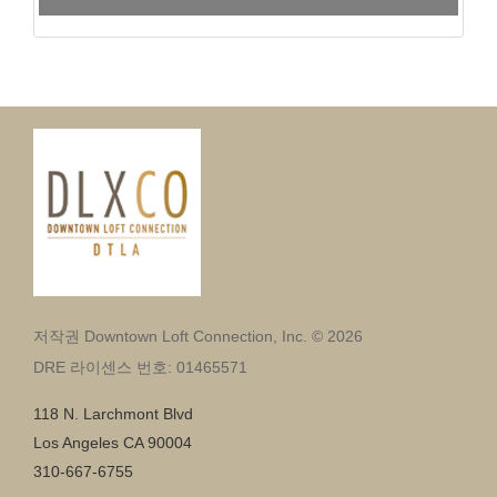
저작권 Downtown Loft Connection, Inc. © 2026
DRE 라이센스 번호: 01465571
118 N. Larchmont Blvd
Los Angeles CA 90004
310-667-6755