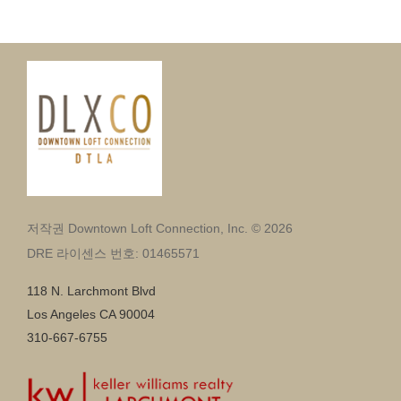
저작권 Downtown Loft Connection, Inc. © 2026
DRE 라이센스 번호: 01465571
118 N. Larchmont Blvd
Los Angeles CA 90004
310-667-6755