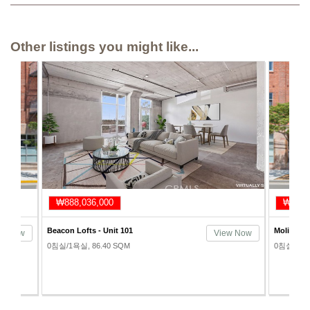
Other listings you might like...
₩888,036,000
₩824,
Beacon Lofts - Unit 101
Molino Lo
ew Now
View Now
0침실/1욕실, 86.40 SQM
0침실/1욕실