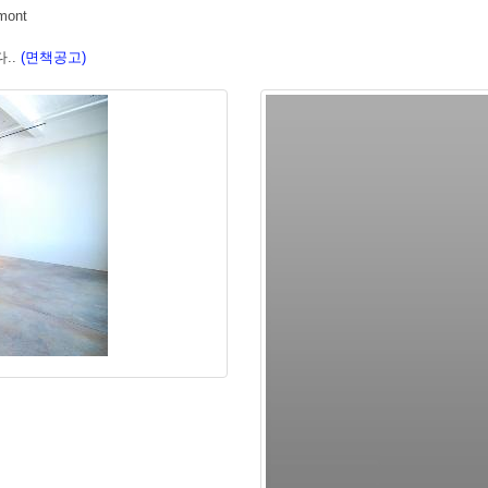
mont
..
(면책공고)