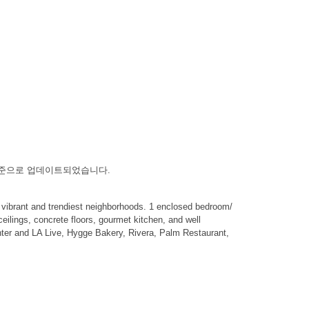
나다) 기준으로 업데이트되었습니다.
ibrant and trendiest neighborhoods. 1 enclosed bedroom/
eilings, concrete floors, gourmet kitchen, and well
enter and LA Live, Hygge Bakery, Rivera, Palm Restaurant,