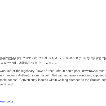
판되었습니다: 2013/06/25 23:59:59 GMT - 06:00/07:00 (미국 및 캐
하여 번역되었으며, 정확하지 않을 수도 있습니다.
oft at the legendary Flower Street Lofts in south park, downtown's most v
not tandem). Authentic industrial loft filled with expansive windows, exposed c
 cable access. Conveniently located within walking distance to the Staples c
on't last!
ower Lofts