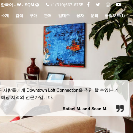
한국어 - ₩ - SQM
+1(310)667-6755
소개
검색
구매
판매
임대주
융자
문의
클립보드(
1
)
게 Downtown Loft Connection을 추천 할 수있는 기
 해당 지역의 전문가입니다.
Rafael M. and Sean M.