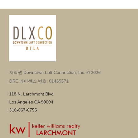
저작권 Downtown Loft Connection, Inc. © 2026
DRE 라이센스 번호: 01465571
118 N. Larchmont Blvd
Los Angeles CA 90004
310-667-6755