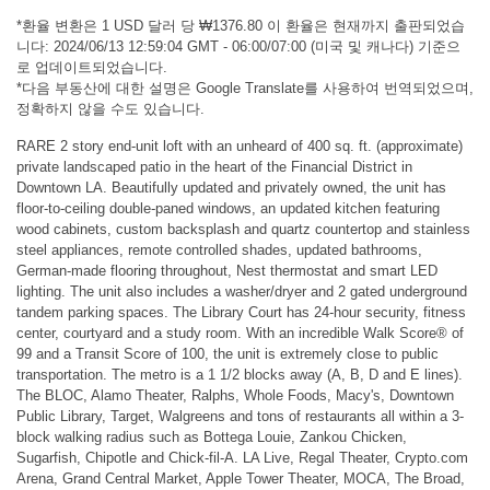
*환율 변환은 1 USD 달러 당 ₩1376.80 이 환율은 현재까지 출판되었습
니다: 2024/06/13 12:59:04 GMT - 06:00/07:00 (미국 및 캐나다) 기준으
로 업데이트되었습니다.
*다음 부동산에 대한 설명은 Google Translate를 사용하여 번역되었으며,
정확하지 않을 수도 있습니다.
RARE 2 story end-unit loft with an unheard of 400 sq. ft. (approximate)
private landscaped patio in the heart of the Financial District in
Downtown LA. Beautifully updated and privately owned, the unit has
floor-to-ceiling double-paned windows, an updated kitchen featuring
wood cabinets, custom backsplash and quartz countertop and stainless
steel appliances, remote controlled shades, updated bathrooms,
German-made flooring throughout, Nest thermostat and smart LED
lighting. The unit also includes a washer/dryer and 2 gated underground
tandem parking spaces. The Library Court has 24-hour security, fitness
center, courtyard and a study room. With an incredible Walk Score® of
99 and a Transit Score of 100, the unit is extremely close to public
transportation. The metro is a 1 1/2 blocks away (A, B, D and E lines).
The BLOC, Alamo Theater, Ralphs, Whole Foods, Macy's, Downtown
Public Library, Target, Walgreens and tons of restaurants all within a 3-
block walking radius such as Bottega Louie, Zankou Chicken,
Sugarfish, Chipotle and Chick-fil-A. LA Live, Regal Theater, Crypto.com
Arena, Grand Central Market, Apple Tower Theater, MOCA, The Broad,