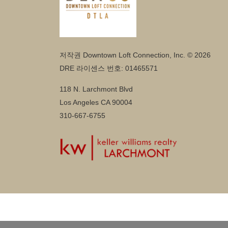
저작권 Downtown Loft Connection, Inc. © 2026
DRE 라이센스 번호: 01465571
118 N. Larchmont Blvd
Los Angeles CA 90004
310-667-6755