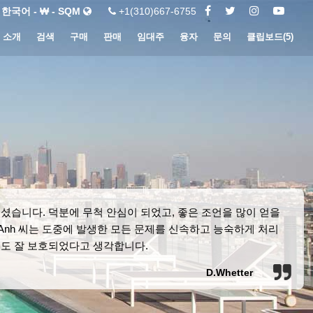
한국어 - ₩ - SQM
+1(310)667-6755
소개
검색
구매
판매
임대주
융자
문의
클립보드(
5
)
셨습니다. 덕분에 무척 안심이 되었고, 좋은 조언을 많이 얻을
Anh 씨는 도중에 발생한 모든 문제를 신속하고 능숙하게 처리
익도 잘 보호되었다고 생각합니다.
D.Whetter