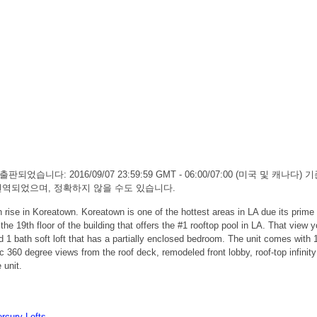
판되었습니다: 2016/09/07 23:59:59 GMT - 06:00/07:00 (미국 및 캐
하여 번역되었으며, 정확하지 않을 수도 있습니다.
 rise in Koreatown. Koreatown is one of the hottest areas in LA due its prime l
 the 19th floor of the building that offers the #1 rooftop pool in LA. That view 
 bed 1 bath soft loft that has a partially enclosed bedroom. The unit comes wi
 360 degree views from the roof deck, remodeled front lobby, roof-top infinit
 unit.
rcury Lofts