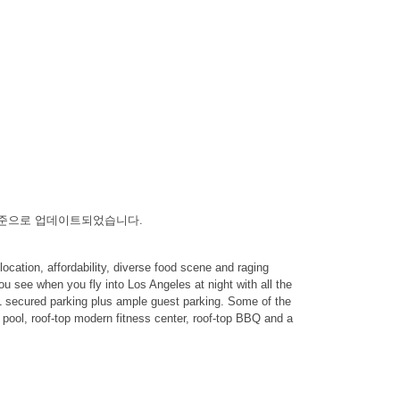
나다) 기준으로 업데이트되었습니다.
ocation, affordability, diverse food scene and raging
you see when you fly into Los Angeles at night with all the
th 1 secured parking plus ample guest parking. Some of the
y pool, roof-top modern fitness center, roof-top BBQ and a