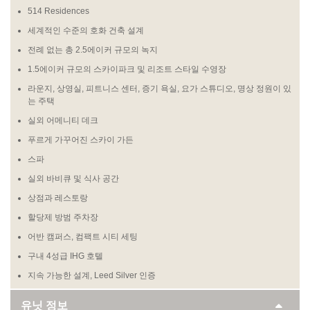
514 Residences
세계적인 수준의 호화 건축 설계
전례 없는 총 2.5에이커 규모의 녹지
1.5에이커 규모의 스카이파크 및 리조트 스타일 수영장
라운지, 상영실, 피트니스 센터, 증기 욕실, 요가 스튜디오, 명상 정원이 있
는 주택
실외 어메니티 데크
푸르게 가꾸어진 스카이 가든
스파
실외 바비큐 및 식사 공간
상점과 레스토랑
할당제 방범 주차장
어반 캠퍼스, 컴팩트 시티 세팅
구내 4성급 IHG 호텔
지속 가능한 설계, Leed Silver 인증
유닛 정보