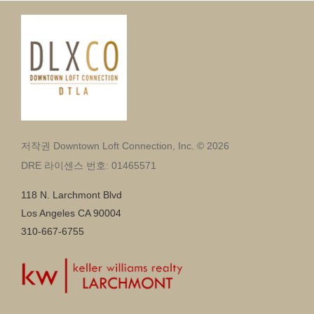
저작권 Downtown Loft Connection, Inc. © 2026
DRE 라이센스 번호: 01465571
118 N. Larchmont Blvd
Los Angeles CA 90004
310-667-6755