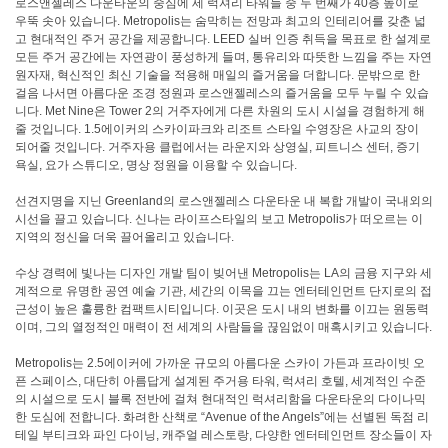
로스앤젤레스 다운타운의 중심에 세 럭셔리 타워들 중 두 번째가 40층 높이로
우뚝 솟아 있습니다. Metropolis는 숨막히는 전망과 최고의 인테리어를 갖춘 넓
고 현대적인 주거 공간을 제공합니다. LEED 실버 인증 취득을 목표로 한 설계로
모든 주거 공간에는 자연광이 풍성하게 들며, 통유리와 따뜻한 느낌을 주는 자연
원자재, 혁신적인 최신 기술을 적용해 매일의 즐거움을 더합니다. 문밖으로 한
걸음 나서면 아름다운 조경 정원과 로스앤젤레스의 즐거움을 모두 누릴 수 있습
니다. Met Nine은 Tower 2의 거주자에게 다른 차원의 도시 시설을 경험하게 해
줄 것입니다. 1.5에이커의 스카이파크와 리조트 스타일 수영장은 사교의 장이
되어줄 것입니다. 거주자용 클럽에서는 라운지와 상영실, 피트니스 센터, 증기
욕실, 요가 스튜디오, 명상 정원을 이용할 수 있습니다.
선견지명을 지닌 Greenland의 로스앤젤레스 다운타운 내 복합 개발이 국내외의
시선을 끌고 있습니다. 신나는 라이프스타일의 보고 Metropolis가 떠오르는 이
지역의 정신을 더욱 끌어올리고 있습니다.
수상 경력에 빛나는 디자인 개발 팀이 빚어낸 Metropolis는 LA의 금융 지구와 세
계적으로 유명한 공연 예술 기관, 세간의 이목을 끄는 엔터테인먼트 단지로의 접
근성이 높은 훌륭한 컴팩트시티입니다. 이곳은 도시 내의 변화를 이끄는 원동력
이며, 그의 열정적인 매력이 전 세계의 사람들을 끊임없이 매혹시키고 있습니다.
Metropolis는 2.5에이커에 가까운 규모의 아름다운 스카이 가든과 프라이빗 오
픈 스페이스, 대단히 아름답게 설계된 주거용 타워, 럭셔리 호텔, 세계적인 수준
의 시설으로 도시 블록 전반에 걸쳐 현대적인 럭셔리함을 다운타운의 다이나믹
한 도심에 전합니다. 화려한 산책로 “Avenue of the Angels”에는 선별된 독점 리
테일 부티크와 파인 다이닝, 캐주얼 레스토랑, 다양한 엔터테인먼트 장소들이 자