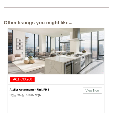
Other listings you might like...
₩11,633,960
Atelier Apartments - Unit PH 8
View Now
3침실/3욕실, 160.82 SQM