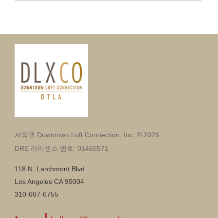
저작권 Downtown Loft Connection, Inc. © 2026
DRE 라이센스 번호: 01465571
118 N. Larchmont Blvd
Los Angeles CA 90004
310-667-6755