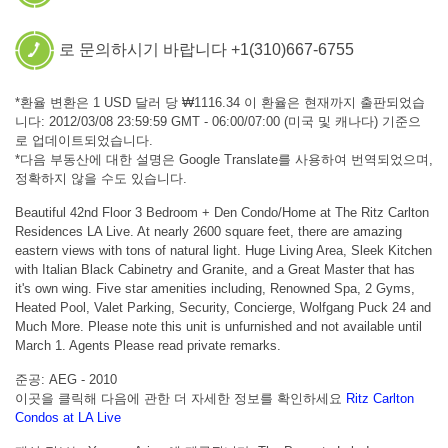
로 문의하시기 바랍니다 +1(310)667-6755
*환율 변환은 1 USD 달러 당 ₩1116.34 이 환율은 현재까지 출판되었습
니다: 2012/03/08 23:59:59 GMT - 06:00/07:00 (미국 및 캐나다) 기준으
로 업데이트되었습니다.
*다음 부동산에 대한 설명은 Google Translate를 사용하여 번역되었으며,
정확하지 않을 수도 있습니다.
Beautiful 42nd Floor 3 Bedroom + Den Condo/Home at The Ritz Carlton
Residences LA Live. At nearly 2600 square feet, there are amazing
eastern views with tons of natural light. Huge Living Area, Sleek Kitchen
with Italian Black Cabinetry and Granite, and a Great Master that has
it's own wing. Five star amenities including, Renowned Spa, 2 Gyms,
Heated Pool, Valet Parking, Security, Concierge, Wolfgang Puck 24 and
Much More. Please note this unit is unfurnished and not available until
March 1. Agents Please read private remarks.
준공: AEG - 2010
이곳을 클릭해 다음에 관한 더 자세한 정보를 확인하세요
Ritz Carlton
Condos at LA Live