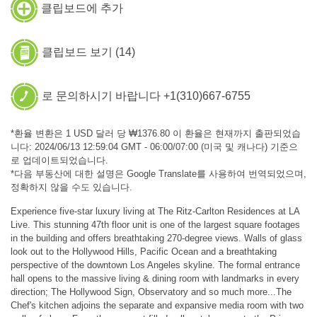
클립보드에 추가
클립보드 보기 (
14
)
로 문의하시기 바랍니다 +1(310)667-6755
*환율 변환은 1 USD 달러 당 ₩1376.80 이 환율은 현재까지 출판되었습
니다: 2024/06/13 12:59:04 GMT - 06:00/07:00 (미국 및 캐나다) 기준으
로 업데이트되었습니다.
*다음 부동산에 대한 설명은 Google Translate를 사용하여 번역되었으며,
정확하지 않을 수도 있습니다.
Experience five-star luxury living at The Ritz-Carlton Residences at LA
Live. This stunning 47th floor unit is one of the largest square footages
in the building and offers breathtaking 270-degree views. Walls of glass
look out to the Hollywood Hills, Pacific Ocean and a breathtaking
perspective of the downtown Los Angeles skyline. The formal entrance
hall opens to the massive living & dining room with landmarks in every
direction; The Hollywood Sign, Observatory and so much more...The
Chef's kitchen adjoins the separate and expansive media room with two