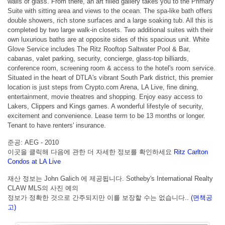
walls of glass. From there, an art filled gallery takes you to the Primary
Suite with sitting area and views to the ocean. The spa-like bath offers
double showers, rich stone surfaces and a large soaking tub. All this is
completed by two large walk-in closets. Two additional suites with their
own luxurious baths are at opposite sides of this spacious unit. White
Glove Service includes The Ritz Rooftop Saltwater Pool & Bar,
cabanas, valet parking, security, concierge, glass-top billiards,
conference room, screening room & access to the hotel's room service.
Situated in the heart of DTLA's vibrant South Park district, this premier
location is just steps from Crypto.com Arena, LA Live, fine dining,
entertainment, movie theatres and shopping. Enjoy easy access to
Lakers, Clippers and Kings games. A wonderful lifestyle of security,
excitement and convenience. Lease term to be 13 months or longer.
Tenant to have renters' insurance.
준공: AEG - 2010
이곳을 클릭해 다음에 관한 더 자세한 정보를 확인하세요
Ritz Carlton
Condos at LA Live
재산 정보는 John Galich 에 제공됩니다. Sotheby's International Realty
CLAW MLS의 사진 예의
정보가 정확한 것으로 간주되지만 이를 보장할 수는 없습니다..
(면책공
고)