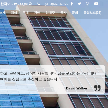
한국어 - ₩ - SQM
+1(310)667-6755
소개
검색
구매
판매
임대주
융자
문의
클립보드(
33
)
하고, 근면하고, 정직한 사람입니다. 집을 구입하는 과정 내내
nh 씨를 진심으로 추천하고 싶습니다.
David Walker