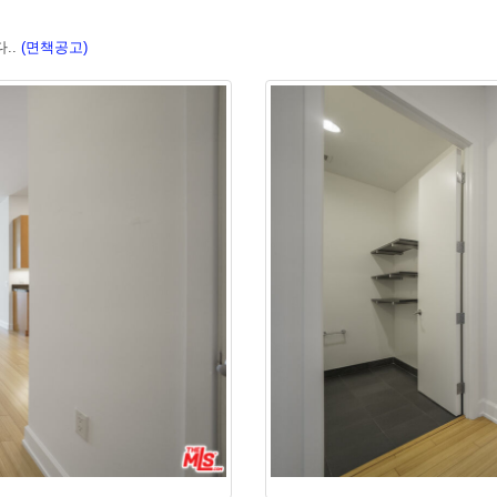
..
(면책공고)