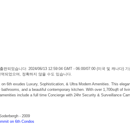
판되었습니다: 2024/06/13 12:59:04 GMT - 06:00/07:00 (미국 및 캐
하여 번역되었으며, 정확하지 않을 수도 있습니다.
exudes Luxury, Sophistication, & Ultra Modern Amenities. This elegant ar
ble bathrooms, and a beautiful contemporary kitchen. With over 1,700sqft of
amenities include a full time Concierge with 24hr Security & Surveillance Ca
Soderbergh - 2009
mmit on 6th Condos