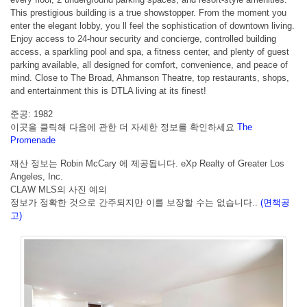
This prestigious building is a true showstopper. From the moment you
enter the elegant lobby, you ll feel the sophistication of downtown living.
Enjoy access to 24-hour security and concierge, controlled building
access, a sparkling pool and spa, a fitness center, and plenty of guest
parking available, all designed for comfort, convenience, and peace of
mind. Close to The Broad, Ahmanson Theatre, top restaurants, shops,
and entertainment this is DTLA living at its finest!
준공: 1982
이곳을 클릭해 다음에 관한 더 자세한 정보를 확인하세요
The
Promenade
재산 정보는 Robin McCary 에 제공됩니다. eXp Realty of Greater Los
Angeles, Inc.
CLAW MLS의 사진 예의
정보가 정확한 것으로 간주되지만 이를 보장할 수는 없습니다..
(면책공
고)