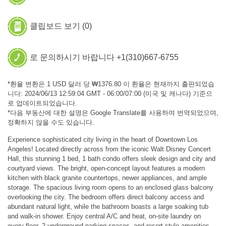
클립보드 보기 (
0
)
로 문의하시기 바랍니다 +1(310)667-6755
*환율 변환은 1 USD 달러 당 ₩1376.80 이 환율은 현재까지 출판되었습
니다: 2024/06/13 12:59:04 GMT - 06:00/07:00 (미국 및 캐나다) 기준으
로 업데이트되었습니다.
*다음 부동산에 대한 설명은 Google Translate를 사용하여 번역되었으며,
정확하지 않을 수도 있습니다.
Experience sophisticated city living in the heart of Downtown Los
Angeles! Located directly across from the iconic Walt Disney Concert
Hall, this stunning 1 bed, 1 bath condo offers sleek design and city and
courtyard views. The bright, open-concept layout features a modern
kitchen with black granite countertops, newer appliances, and ample
storage. The spacious living room opens to an enclosed glass balcony
overlooking the city. The bedroom offers direct balcony access and
abundant natural light, while the bathroom boasts a large soaking tub
and walk-in shower. Enjoy central A/C and heat, on-site laundry on
every floor, 2 underground parking spaces, and resort-style amenities.