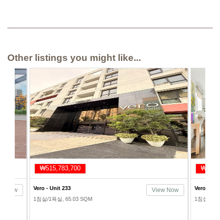
Other listings you might like...
₩645,719,200
₩5
Vero - Unit 321
Vero 
View Now
View Now
1침실/2욕실, 104.98 SQM
1침실/