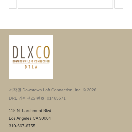
저작권 Downtown Loft Connection, Inc. © 2026
DRE 라이센스 번호: 01465571
118 N. Larchmont Blvd
Los Angeles CA 90004
310-667-6755