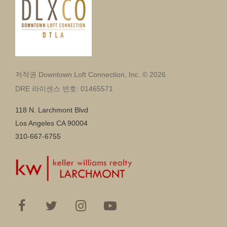
저작권 Downtown Loft Connection, Inc. © 2026
DRE 라이센스 번호: 01465571
118 N. Larchmont Blvd
Los Angeles CA 90004
310-667-6755