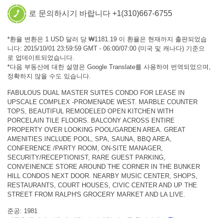
로 문의하시기 바랍니다 +1(310)667-6755
*환율 변환은 1 USD 달러 당 ₩1181.19 이 환율은 현재까지 출판되었습
니다: 2015/10/01 23:59:59 GMT - 06:00/07:00 (미국 및 캐나다) 기준으
로 업데이트되었습니다.
*다음 부동산에 대한 설명은 Google Translate를 사용하여 번역되었으며,
정확하지 않을 수도 있습니다.
FABULOUS DUAL MASTER SUITES CONDO FOR LEASE IN
UPSCALE COMPLEX -PROMENADE WEST. MARBLE COUNTER
TOPS, BEAUTIFUL REMODELED OPEN KITCHEN WITH
PORCELAIN TILE FLOORS. BALCONY ACROSS ENTIRE
PROPERTY OVER LOOKING POOL/GARDEN AREA. GREAT
AMENITIES INCLUDE POOL, SPA, SAUNA, BBQ AREA,
CONFERENCE /PARTY ROOM, ON-SITE MANAGER,
SECURITY/RECEPTIONIST, RARE GUEST PARKING,
CONVEINENCE STORE AROUND THE CORNER IN THE BUNKER
HILL CONDOS NEXT DOOR. NEARBY MUSIC CENTER, SHOPS,
RESTAURANTS, COURT HOUSES, CIVIC CENTER AND UP THE
STREET FROM RALPH'S GROCERY MARKET AND LA LIVE.
준공: 1981